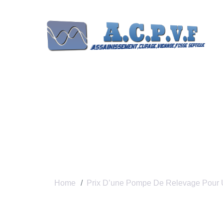
Prix D’une Pom
Individuelle
Home
Prix D’une Pompe De Relevage Pour U