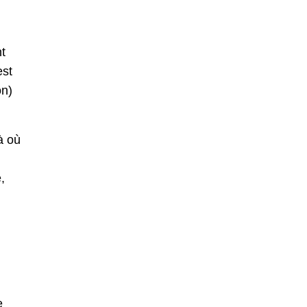
t
est
on)
à où
,
e