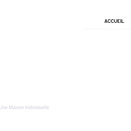
ACCUEIL
pe De Relevage Pou
ne Maison Individuelle