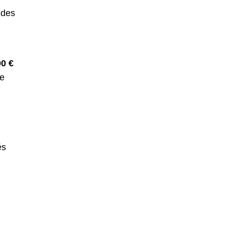
 des
0 €
me
és