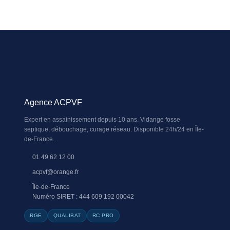
Agence ACPVF
Expert en assainissement depuis 10 ans. Vidange fosse
septique, débouchage, curage réseau. Disponible 24h/24 en Île-
de-France.
01 49 62 12 00
acpvf@orange.fr
Île-de-France
Numéro SIRET : 444 609 192 00042
RGE
QUALIBAT
RC PRO