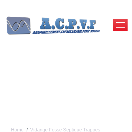
Vidange Fosse
Septique Trappes -
ACPVF
Home
Vidange Fosse Septique Trappes