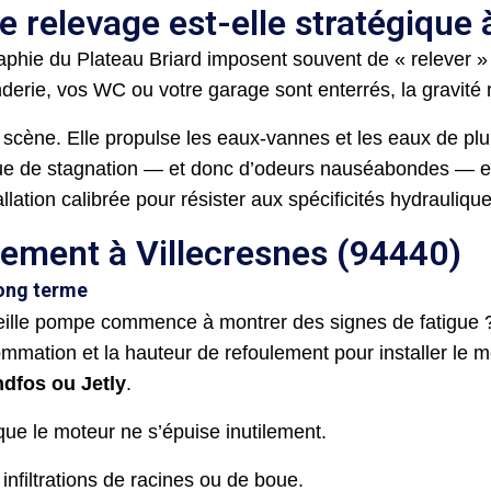
e relevage est-elle stratégique 
graphie du Plateau Briard imposent souvent de « relever 
anderie, vos WC ou votre garage sont enterrés, la gravité 
scène. Elle propulse les eaux-vannes et les eaux de pluie
sque de stagnation — et donc d’odeurs nauséabondes — es
allation calibrée pour résister aux spécificités hydrauliqu
sement à Villecresnes (94440)
long terme
ieille pompe commence à montrer des signes de fatigue
ation et la hauteur de refoulement pour installer le mod
dfos ou Jetly
.
que le moteur ne s’épuise inutilement.
 infiltrations de racines ou de boue.