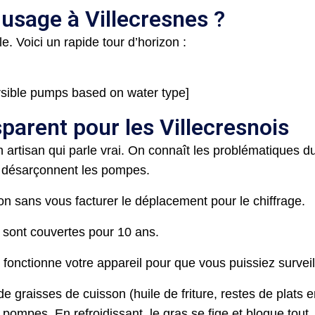
usage à Villecresnes ?
e. Voici un rapide tour d’horizon :
rsible pumps based on water type]
parent pour les Villecresnois
 artisan qui parle vrai. On connaît les problématiques d
i désarçonnent les pompes.
ion sans vous facturer le déplacement pour le chiffrage.
 sont couvertes pour 10 ans.
onctionne votre appareil pour que vous puissiez surveill
 graisses de cuisson (huile de friture, restes de plats e
ompes. En refroidissant, le gras se fige et bloque tout.