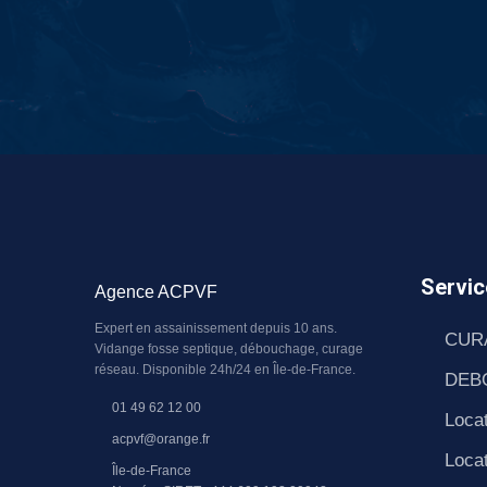
Servic
Agence ACPVF
Expert en assainissement depuis 10 ans.
CUR
Vidange fosse septique, débouchage, curage
réseau. Disponible 24h/24 en Île-de-France.
DEB
01 49 62 12 00
Locat
acpvf@orange.fr
Locat
Île-de-France