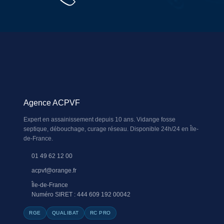
Agence ACPVF
Expert en assainissement depuis 10 ans. Vidange fosse
septique, débouchage, curage réseau. Disponible 24h/24 en Île-
de-France.
01 49 62 12 00
acpvf@orange.fr
Île-de-France
Numéro SIRET : 444 609 192 00042
RGE
QUALIBAT
RC PRO