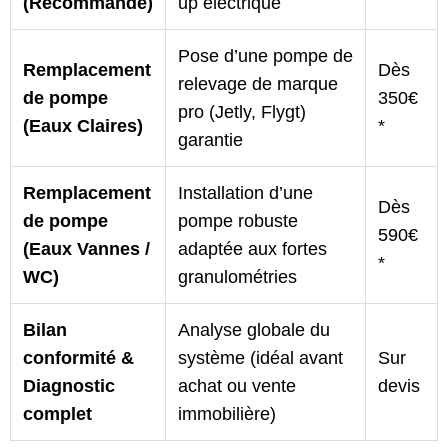
(Recommandé)
up électrique
Pose d’une pompe de
Remplacement
Dès
relevage de marque
de pompe
350€
pro (Jetly, Flygt)
(Eaux Claires)
*
garantie
Remplacement
Installation d’une
Dès
de pompe
pompe robuste
590€
(Eaux Vannes /
adaptée aux fortes
*
WC)
granulométries
Bilan
Analyse globale du
conformité &
système (idéal avant
Sur
Diagnostic
achat ou vente
devis
complet
immobilière)