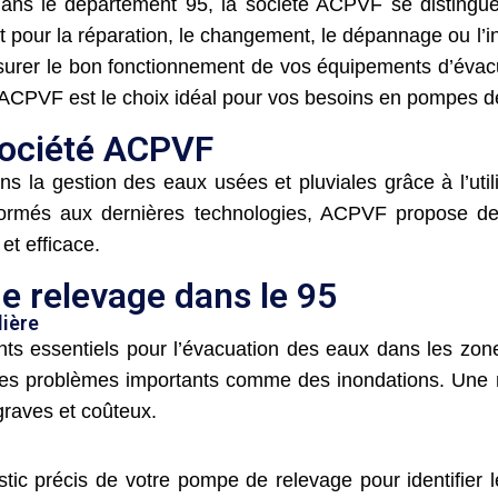
dans le département 95, la société ACPVF se distingu
oit pour la réparation, le changement, le dépannage ou l
ssurer le bon fonctionnement de vos équipements d’éva
ACPVF est le choix idéal pour vos besoins en pompes d
société ACPVF
s la gestion des eaux usées et pluviales grâce à l’ut
formés aux dernières technologies, ACPVF propose des
et efficace.
e relevage dans le 95
lière
s essentiels pour l’évacuation des eaux dans les zones
es problèmes importants comme des inondations. Une m
graves et coûteux.
ic précis de votre pompe de relevage pour identifier