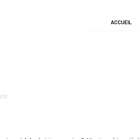
ACCUEIL
age Sucy-En-Brie 
370