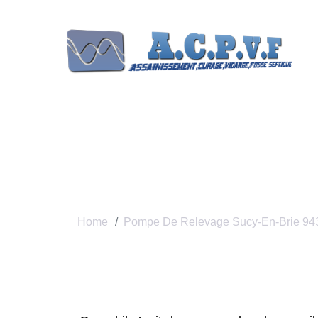
Pompe De Relev
Home
Pompe De Relevage Sucy-En-Brie 94