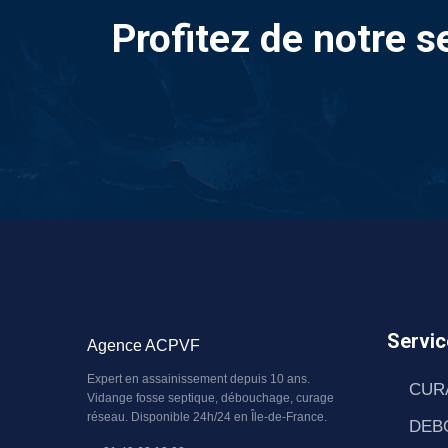
Profitez de notre s
Servic
Agence ACPVF
Expert en assainissement depuis 10 ans.
CUR
Vidange fosse septique, débouchage, curage
réseau. Disponible 24h/24 en Île-de-France.
DEB