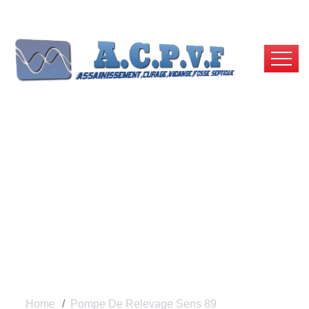
Pompe De Relevage
Sens , Installation Et
Entretien
Home
Pompe De Relevage Sens 89