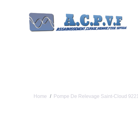
Pompe De Relev
Home
Pompe De Relevage Saint-Cloud 922