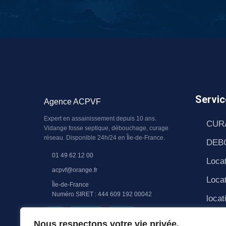
Servic
Agence ACPVF
Expert en assainissement depuis 10 ans.
CUR
Vidange fosse septique, débouchage, curage
réseau. Disponible 24h/24 en Île-de-France.
DEB
01 49 62 12 00
Locat
acpvf@orange.fr
Locat
Île-de-France
Numéro SIRET : 444 609 192 00042
locat
RGE
QUALIBAT
RC PRO
PAS
Nous respectons votre vie privée.