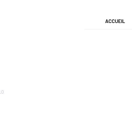
ACCUEIL
age Saint-Cloud 92
10