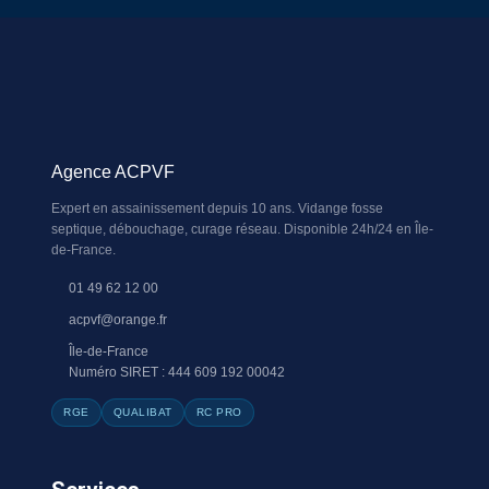
Agence ACPVF
Expert en assainissement depuis 10 ans. Vidange fosse
septique, débouchage, curage réseau. Disponible 24h/24 en Île-
de-France.
01 49 62 12 00
acpvf@orange.fr
Île-de-France
Numéro SIRET : 444 609 192 00042
RGE
QUALIBAT
RC PRO