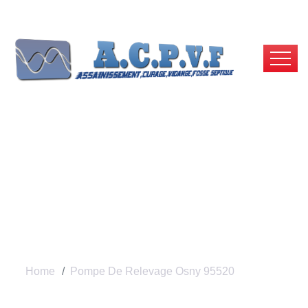
Pompe De Relevage
Osny 95520 | ACPVF
Home
Pompe De Relevage Osny 95520