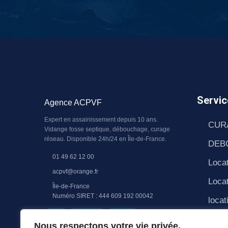
Servic
Agence ACPVF
Expert en assainissement depuis 10 ans.
CUR
Vidange fosse septique, débouchage, curage
réseau. Disponible 24h/24 en Île-de-France.
DEB
01 49 62 12 00
Locat
acpvf@orange.fr
Locat
Île-de-France
Numéro SIRET : 444 609 192 00042
locat
RGE
QUALIBAT
RC PRO
PAS
Nous respectons votre vie privée.