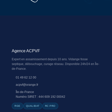
Agence ACPVF
Expert en assainissement depuis 10 ans. Vidange fosse
septique, débouchage, curage réseau. Disponible 24h/24 en Île-
de-France.
01 49 62 12 00
acpvf@orange.fr
Île-de-France
Numéro SIRET : 444 609 192 00042
RGE
QUALIBAT
RC PRO