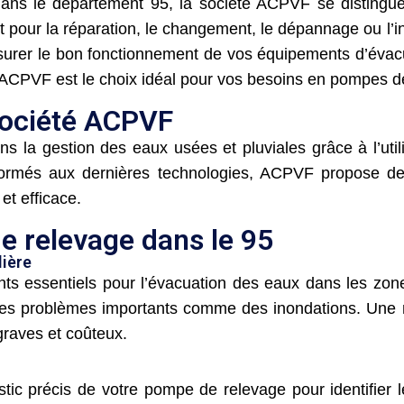
dans le département 95, la société ACPVF se distingu
oit pour la réparation, le changement, le dépannage ou l
ssurer le bon fonctionnement de vos équipements d’éva
ACPVF est le choix idéal pour vos besoins en pompes d
société ACPVF
s la gestion des eaux usées et pluviales grâce à l’ut
formés aux dernières technologies, ACPVF propose des
et efficace.
e relevage dans le 95
lière
s essentiels pour l’évacuation des eaux dans les zones
es problèmes importants comme des inondations. Une m
graves et coûteux.
ic précis de votre pompe de relevage pour identifier