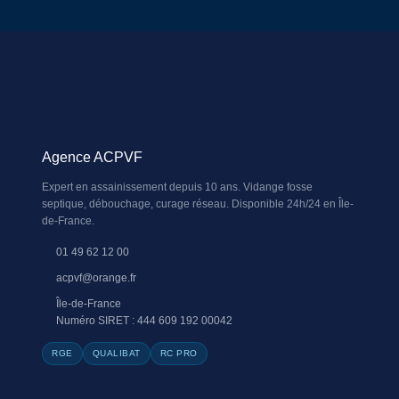
Agence ACPVF
Expert en assainissement depuis 10 ans. Vidange fosse
septique, débouchage, curage réseau. Disponible 24h/24 en Île-
de-France.
01 49 62 12 00
acpvf@orange.fr
Île-de-France
Numéro SIRET : 444 609 192 00042
RGE
QUALIBAT
RC PRO