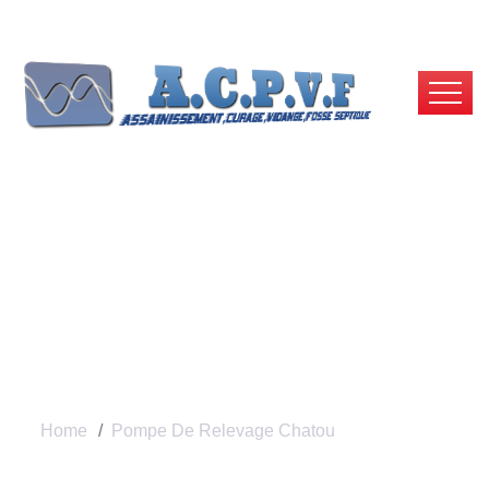
Pompe De Relevage
Chatou | ACPVF
Home
Pompe De Relevage Chatou