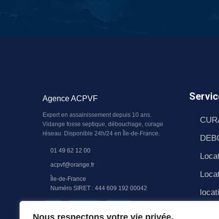
Servic
Agence ACPVF
Expert en assainissement depuis 10 ans.
CUR
Vidange fosse septique, débouchage, curage
réseau. Disponible 24h/24 en Île-de-France.
DEB
01 49 62 12 00
Locat
acpvf@orange.fr
Locat
Île-de-France
Numéro SIRET : 444 609 192 00042
locat
RGE
QUALIBAT
RC PRO
PAS
Nous respectons votre vie privée.