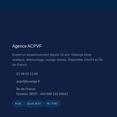
Agence ACPVF
Expert en assainissement depuis 10 ans. Vidange fosse
septique, débouchage, curage réseau. Disponible 24h/24 en Île-
de-France.
01 49 62 12 00
acpvf@orange.fr
Île-de-France
Numéro SIRET : 444 609 192 00042
RGE
QUALIBAT
RC PRO