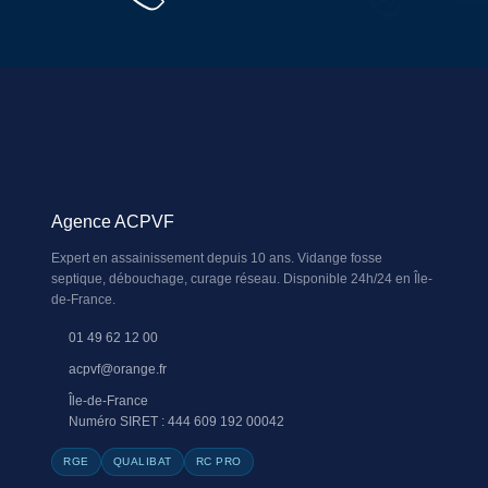
Agence ACPVF
Expert en assainissement depuis 10 ans. Vidange fosse
septique, débouchage, curage réseau. Disponible 24h/24 en Île-
de-France.
01 49 62 12 00
acpvf@orange.fr
Île-de-France
Numéro SIRET : 444 609 192 00042
RGE
QUALIBAT
RC PRO