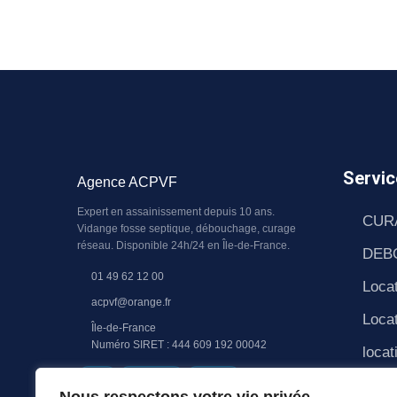
Servic
Agence ACPVF
Expert en assainissement depuis 10 ans.
CUR
Vidange fosse septique, débouchage, curage
réseau. Disponible 24h/24 en Île-de-France.
DEB
01 49 62 12 00
Locat
acpvf@orange.fr
Locat
Île-de-France
Numéro SIRET : 444 609 192 00042
locat
RGE
QUALIBAT
RC PRO
PAS