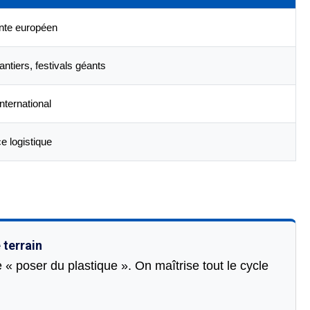
nte européen
ntiers, festivals géants
nternational
e logistique
 terrain
« poser du plastique ». On maîtrise tout le cycle