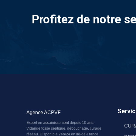
Profitez de notre s
Servic
Agence ACPVF
Expert en assainissement depuis 10 ans.
CUR
Vidange fosse septique, débouchage, curage
réseau. Disponible 24h/24 en Île-de-France.