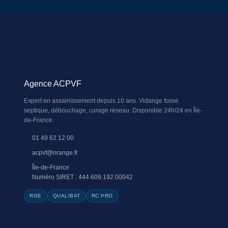
Agence ACPVF
Expert en assainissement depuis 10 ans. Vidange fosse
septique, débouchage, curage réseau. Disponible 24h/24 en Île-
de-France.
01 49 62 12 00
acpvf@orange.fr
Île-de-France
Numéro SIRET : 444 609 192 00042
RGE
QUALIBAT
RC PRO