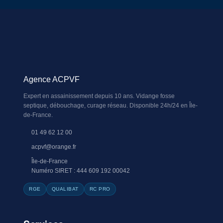
Agence ACPVF
Expert en assainissement depuis 10 ans. Vidange fosse
septique, débouchage, curage réseau. Disponible 24h/24 en Île-
de-France.
01 49 62 12 00
acpvf@orange.fr
Île-de-France
Numéro SIRET : 444 609 192 00042
RGE
QUALIBAT
RC PRO