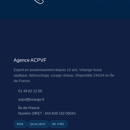
Agence ACPVF
Expert en assainissement depuis 10 ans. Vidange fosse
septique, débouchage, curage réseau. Disponible 24h/24 en Île-
de-France.
01 49 62 12 00
acpvf@orange.fr
Île-de-France
Numéro SIRET : 444 609 192 00042
RGE
QUALIBAT
RC PRO