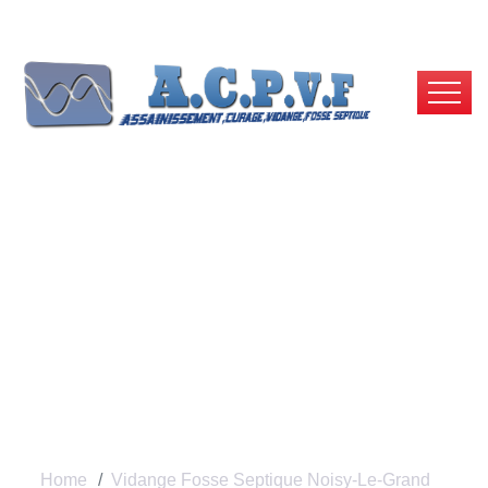
Vidange Fosse
Septique Noisy-Le-
Grand - ACPVF
Home
Vidange Fosse Septique Noisy-Le-Grand