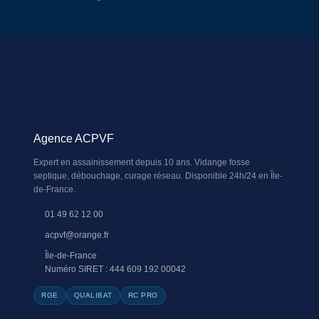
Agence ACPVF
Expert en assainissement depuis 10 ans. Vidange fosse
septique, débouchage, curage réseau. Disponible 24h/24 en Île-
de-France.
01 49 62 12 00
acpvf@orange.fr
Île-de-France
Numéro SIRET : 444 609 192 00042
RGE
QUALIBAT
RC PRO