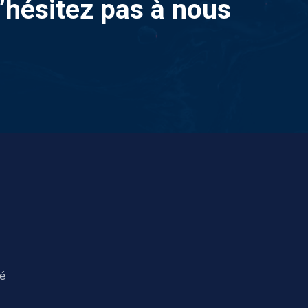
n’hésitez pas à nous
té