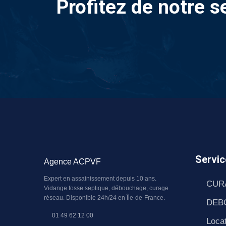
Profitez de notre s
Servic
Agence ACPVF
Expert en assainissement depuis 10 ans.
CUR
Vidange fosse septique, débouchage, curage
réseau. Disponible 24h/24 en Île-de-France.
DEB
01 49 62 12 00
Locat