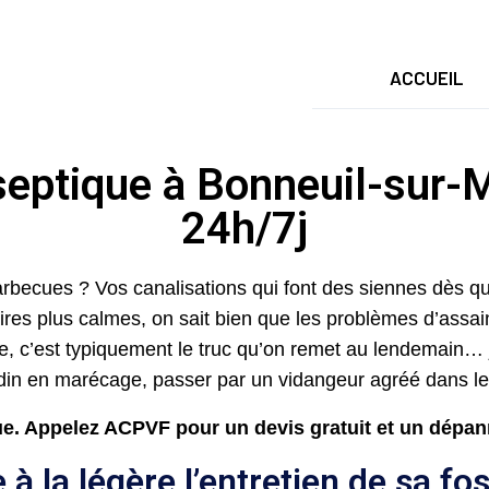
ACCUEIL
eptique à Bonneuil-sur-M
24h/7j
barbecues ? Vos canalisations qui font des siennes dès q
naires plus calmes, on sait bien que les problèmes d’assa
e, c’est typiquement le truc qu’on remet au lendemain… 
ardin en marécage, passer par un vidangeur agréé dans le 
e. Appelez ACPVF pour un devis gratuit et un dépa
à la légère l’entretien de sa fo