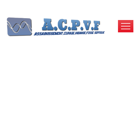
Pompe De Relevage
Villeparisis 77270 |
Dépannage Et
Entretien