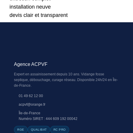
installation neuve
devis clair et transparent
Agence ACPVF
Expert en assainissement depuis 10 ans. Vidange fosse
septique, débouchage, curage réseau. Disponible 24h/24 en Île-
de-France.
01 49 62 12 00
acpvf@orange.fr
Île-de-France
Numéro SIRET : 444 609 192 00042
RGE
QUALIBAT
RC PRO