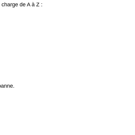
 charge de A à Z :
panne.