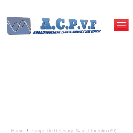
Pompe De Relevage
Saint-Florentin , Prix
Pas Cher
Home
Pompe De Relevage Saint-Florentin (89)