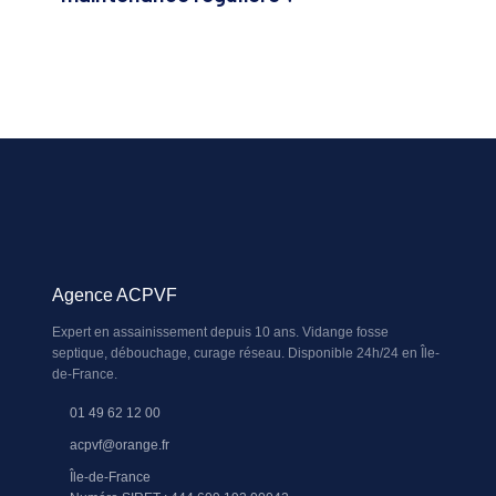
Agence ACPVF
Expert en assainissement depuis 10 ans. Vidange fosse
septique, débouchage, curage réseau. Disponible 24h/24 en Île-
de-France.
01 49 62 12 00
acpvf@orange.fr
Île-de-France