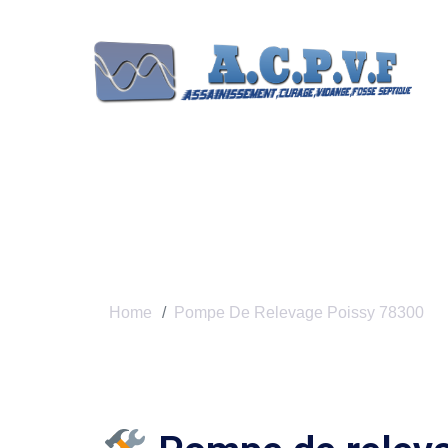
Pompe De Relev
Home
Pompe De Relevage Poissy 78300