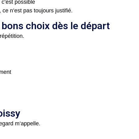
 c’est possible
 n’est pas toujours justifié.
es bons choix dès le départ
épétition.
ement
oissy
regard m’appelle.