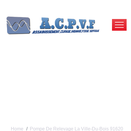
Pompe De Relevage
La Ville-Du-Bois
91620 | ACPVF
Home
Pompe De Relevage La Ville-Du-Bois 91620