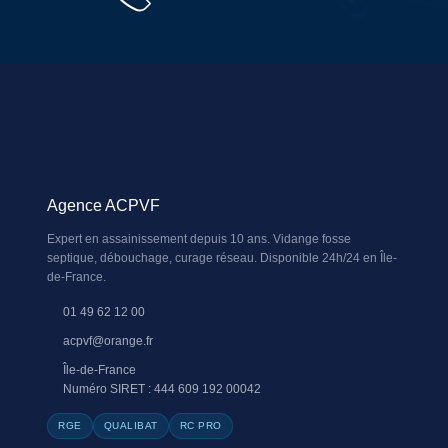
Agence ACPVF
Expert en assainissement depuis 10 ans. Vidange fosse
septique, débouchage, curage réseau. Disponible 24h/24 en Île-
de-France.
01 49 62 12 00
acpvf@orange.fr
Île-de-France
Numéro SIRET : 444 609 192 00042
RGE
QUALIBAT
RC PRO