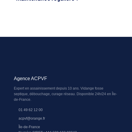
Agence ACPVF
Expert en assainissement depuis 10 ans. Vidange fosse
septique, débouchage, curage réseau. Disponible 24h/24 en Île-
de-France.
01 49 62 12 00
acpvf@orange.fr
Île-de-France