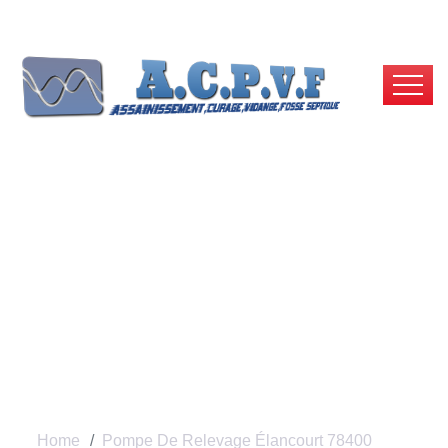
Pompe De Relevage
Élancourt 78400 |
ACPVF
Home
Pompe De Relevage Élancourt 78400