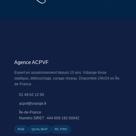
Agence ACPVF
Expert en assainissement depuis 10 ans. Vidange fosse
septique, débouchage, curage réseau. Disponible 24h/24 en Île-
de-France.
01 49 62 12 00
acpvf@orange.fr
Île-de-France
Numéro SIRET : 444 609 192 00042
RGE
QUALIBAT
RC PRO