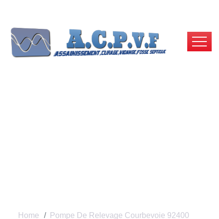
Pompe De Relevage
Courbevoie 92400 |
ACPVF
Home
Pompe De Relevage Courbevoie 92400