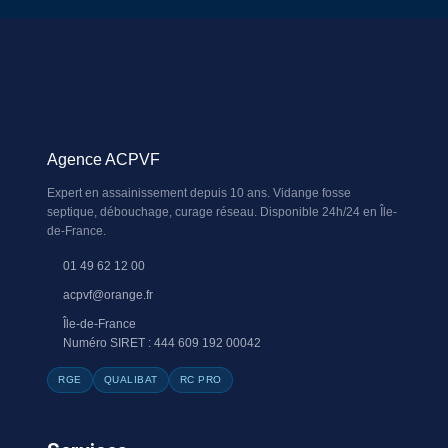
Agence ACPVF
Expert en assainissement depuis 10 ans. Vidange fosse
septique, débouchage, curage réseau. Disponible 24h/24 en Île-
de-France.
01 49 62 12 00
acpvf@orange.fr
Île-de-France
Numéro SIRET : 444 609 192 00042
RGE
QUALIBAT
RC PRO