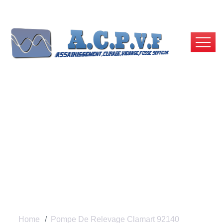
Pompe De Relevage
Clamart 92140 |
ACPVF
Home
Pompe De Relevage Clamart 92140