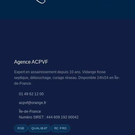
Agence ACPVF
Expert en assainissement depuis 10 ans. Vidange fosse
septique, débouchage, curage réseau. Disponible 24h/24 en Île-
de-France.
01 49 62 12 00
acpvf@orange.fr
Île-de-France
Numéro SIRET : 444 609 192 00042
RGE
QUALIBAT
RC PRO