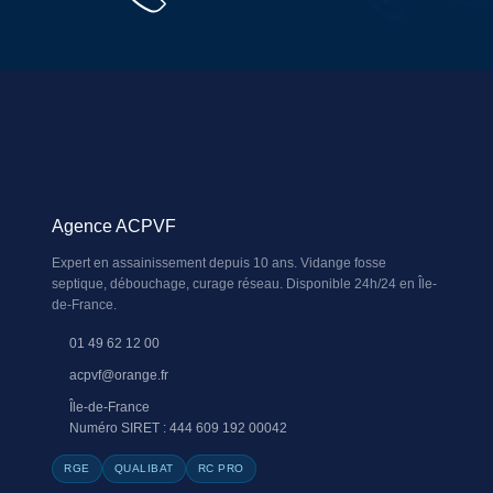
Agence ACPVF
Expert en assainissement depuis 10 ans. Vidange fosse
septique, débouchage, curage réseau. Disponible 24h/24 en Île-
de-France.
01 49 62 12 00
acpvf@orange.fr
Île-de-France
Numéro SIRET : 444 609 192 00042
RGE
QUALIBAT
RC PRO