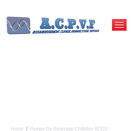
Pompe De Relevage
Châtillon 92320 |
ACPVF
Home
Pompe De Relevage Châtillon 92320