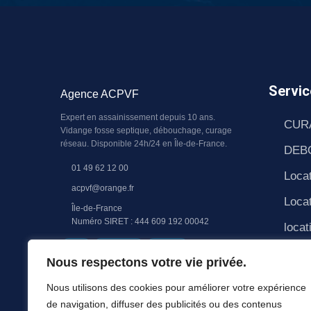
Servic
Agence ACPVF
Expert en assainissement depuis 10 ans.
CUR
Vidange fosse septique, débouchage, curage
réseau. Disponible 24h/24 en Île-de-France.
DEB
01 49 62 12 00
Locat
acpvf@orange.fr
Locat
Île-de-France
Numéro SIRET : 444 609 192 00042
locat
RGE
QUALIBAT
RC PRO
PAS
Nous respectons votre vie privée.
CAN
Nous utilisons des cookies pour améliorer votre expérience
Pomp
de navigation, diffuser des publicités ou des contenus