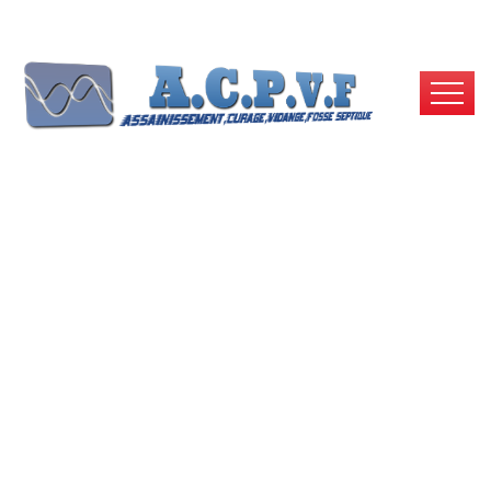
Débouchage
Canalisation Gentilly |
Urgence, Prix Pas
Cher