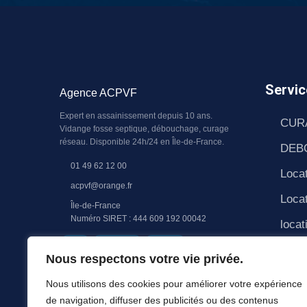
Servic
Agence ACPVF
Expert en assainissement depuis 10 ans.
CUR
Vidange fosse septique, débouchage, curage
réseau. Disponible 24h/24 en Île-de-France.
DEB
01 49 62 12 00
Locat
acpvf@orange.fr
Locat
Île-de-France
Numéro SIRET : 444 609 192 00042
locat
RGE
QUALIBAT
RC PRO
PAS
Nous respectons votre vie privée.
CAN
Nous utilisons des cookies pour améliorer votre expérience
Pomp
de navigation, diffuser des publicités ou des contenus